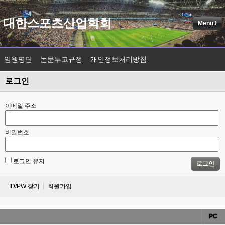
대한스포츠산업학회
Menu
임원명단
논문투고규정
개인정보처리방침
로그인
이메일 주소
비밀번호
로그인 유지
로그인
ID/PW 찾기
회원가입
PC